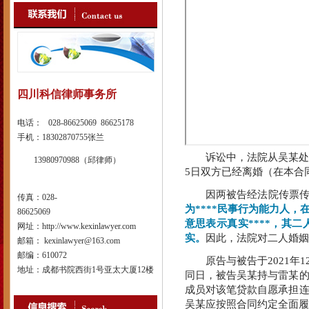
四川科信律师事务所
电话： 028-86625069 86625178
手机：18302870755张兰
诉讼中，法院从吴某处调取
13980970988（邱律师）
5日双方已经离婚（在本合
因两被告经法院传票传唤
传真：028-
为****
民事行为能力
人，
86625069
意思表示真实****，其
网址：http://www.kexinlawyer.com
实。
因此，法院对二人婚姻
邮箱： kexinlawyer@163.com
邮编：610072
原告与被告于2021年12
地址：成都书院西街1号亚太大厦12楼
同日，被告吴某持与雷某的
成员对该笔贷款自愿承担连
吴某应按照合同约定全面履