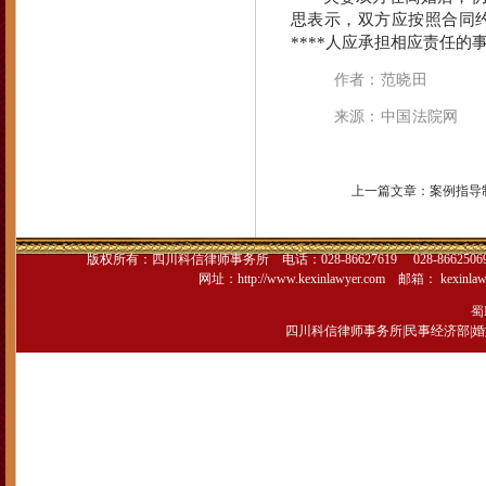
思表示，双方应按照合同
****人应承担相应责任的
作者：范晓田
来源：
中国法院网
上一篇文章：
案例指导
版权所有：
四川科信律师事务所
电话：028-86627619 028-866250
网址：
http://www.kexinlawyer.com
邮箱：
kexinla
蜀I
四川科信律师事务所
|
民事经济部
|
婚